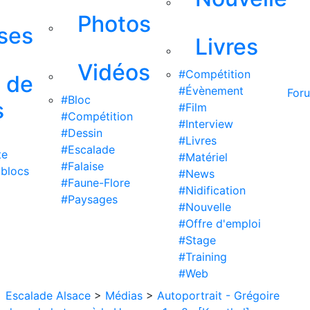
Photos
ises
Livres
Vidéos
#Compétition
s de
#Évènement
For
#Bloc
s
#Film
#Compétition
#Interview
#Dessin
#Livres
#Escalade
te
#Matériel
#Falaise
 blocs
#News
#Faune-Flore
#Nidification
#Paysages
#Nouvelle
#Offre d'emploi
#Stage
#Training
#Web
Escalade Alsace
>
Médias
>
Autoportrait - Grégoire