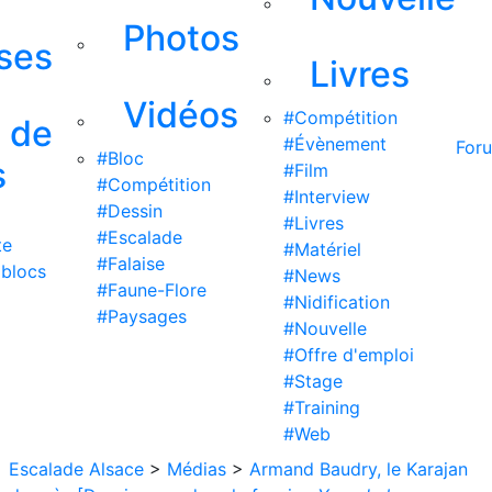
Photos
ises
Livres
Vidéos
#Compétition
s de
#Évènement
For
#Bloc
s
#Film
#Compétition
#Interview
#Dessin
#Livres
#Escalade
te
#Matériel
#Falaise
 blocs
#News
#Faune-Flore
#Nidification
#Paysages
#Nouvelle
#Offre d'emploi
#Stage
#Training
#Web
Escalade Alsace
>
Médias
>
Armand Baudry, le Karajan