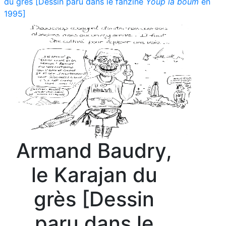
du grès [Dessin paru dans le fanzine
Youp la boum
en
1995]
Armand Baudry,
le Karajan du
grès [Dessin
paru dans le