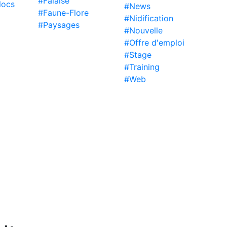
#Falaise
locs
#News
#Faune-Flore
#Nidification
#Paysages
#Nouvelle
#Offre d'emploi
#Stage
#Training
#Web