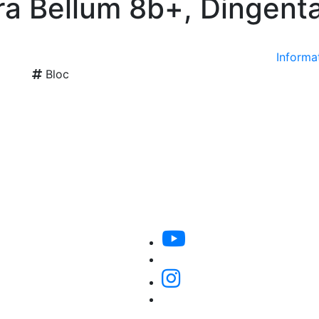
ara Bellum 8b+, Dingent
Informat
Bloc