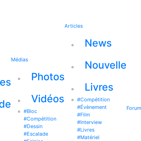
Rechercher
Articles
News
Médias
Nouvelle
Photos
ses
Livres
Vidéos
#Compétition
 de
#Évènement
Foru
#Bloc
#Film
#Compétition
#Interview
#Dessin
#Livres
#Escalade
#Matériel