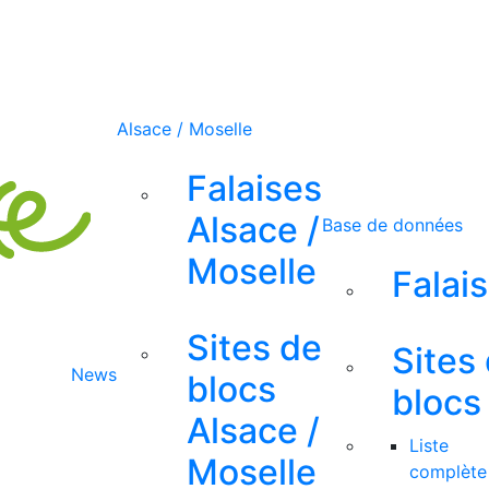
Alsace / Moselle
Falaises
Alsace /
Base de données
Moselle
Falai
Sites de
Sites
News
blocs
blocs
Alsace /
Liste
Moselle
complète