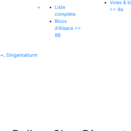
Voies & b
Liste
>= 9a
complète
Blocs
d'Alsace >=
8B
b+, Dingentalturm