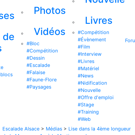
Photos
ises
Livres
Vidéos
#Compétition
s de
#Évènement
For
#Bloc
s
#Film
#Compétition
#Interview
#Dessin
#Livres
#Escalade
te
#Matériel
#Falaise
 blocs
#News
#Faune-Flore
#Nidification
#Paysages
#Nouvelle
#Offre d'emploi
#Stage
#Training
#Web
Escalade Alsace
>
Médias
>
Lise dans la 4ème longueur