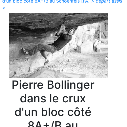
d'un bloc côté 8A+/B au Schoenfels [FA]
> départ assis
<
Pierre Bollinger
dans le crux
d'un bloc côté
8A+/B au