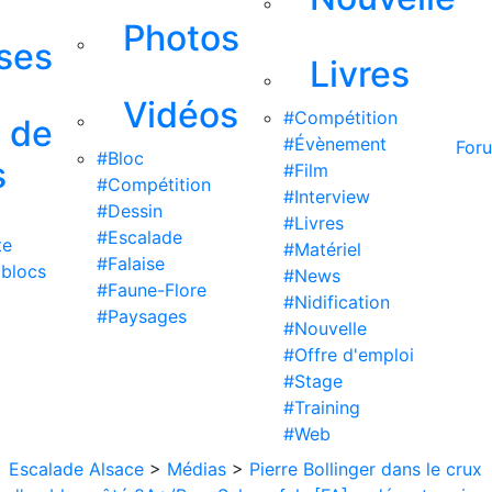
Photos
ises
Livres
Vidéos
#Compétition
s de
#Évènement
For
#Bloc
s
#Film
#Compétition
#Interview
#Dessin
#Livres
#Escalade
te
#Matériel
#Falaise
 blocs
#News
#Faune-Flore
#Nidification
#Paysages
#Nouvelle
#Offre d'emploi
#Stage
#Training
#Web
Escalade Alsace
>
Médias
>
Pierre Bollinger dans le crux