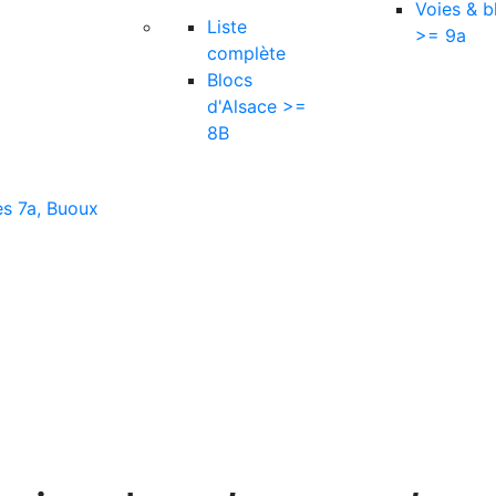
Voies & b
Liste
>= 9a
complète
Blocs
d'Alsace >=
8B
es 7a, Buoux