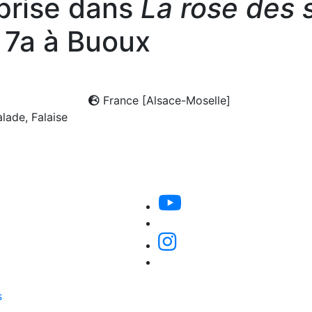
prise dans
La rose des 
7a à Buoux
France [Alsace-Moselle]
lade, Falaise
s