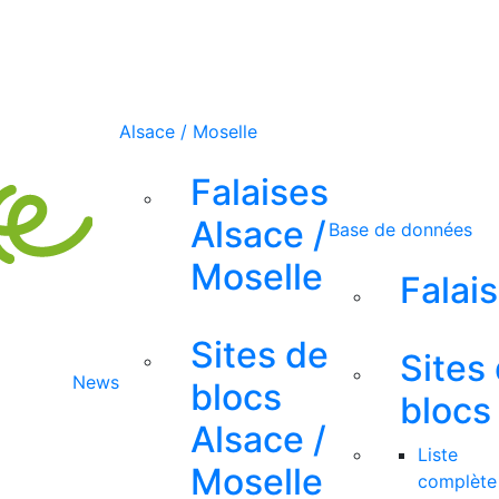
Alsace / Moselle
Falaises
Alsace /
Base de données
Moselle
Falai
Sites de
Sites
News
blocs
blocs
Alsace /
Liste
Moselle
complète