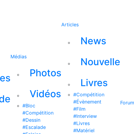
Rechercher
Articles
News
Médias
Nouvelle
Photos
ses
Livres
Vidéos
#Compétition
 de
#Évènement
Foru
#Bloc
#Film
#Compétition
#Interview
#Dessin
#Livres
#Escalade
#Matériel