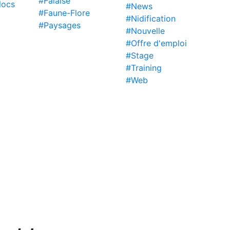
#Falaise
locs
#News
#Faune-Flore
#Nidification
#Paysages
#Nouvelle
#Offre d'emploi
#Stage
#Training
#Web