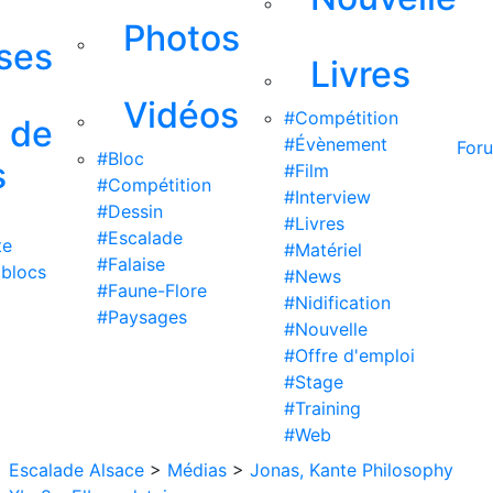
Photos
ises
Livres
Vidéos
#Compétition
s de
#Évènement
For
#Bloc
s
#Film
#Compétition
#Interview
#Dessin
#Livres
#Escalade
te
#Matériel
#Falaise
 blocs
#News
#Faune-Flore
#Nidification
#Paysages
#Nouvelle
#Offre d'emploi
#Stage
#Training
#Web
Escalade Alsace
>
Médias
>
Jonas, Kante Philosophy