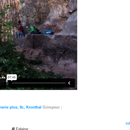
erie plus, 8c, Kronthal
Grimpeur :
Lucas Schwinte
In
Falaise