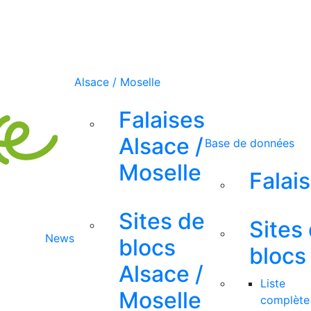
Alsace / Moselle
Falaises
Alsace /
Base de données
Moselle
Falai
Sites de
Sites
News
blocs
blocs
Alsace /
Liste
Moselle
complète