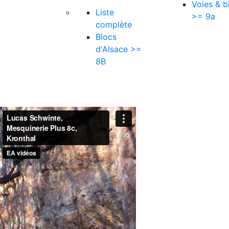
Voies & b
Liste
>= 9a
complète
Blocs
d'Alsace >=
8B