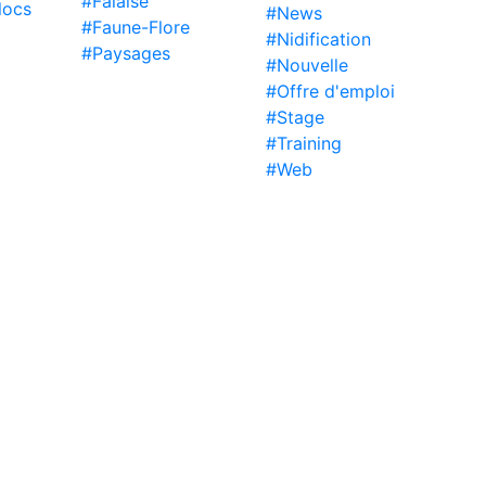
#Falaise
locs
#News
#Faune-Flore
#Nidification
#Paysages
#Nouvelle
#Offre d'emploi
#Stage
#Training
#Web