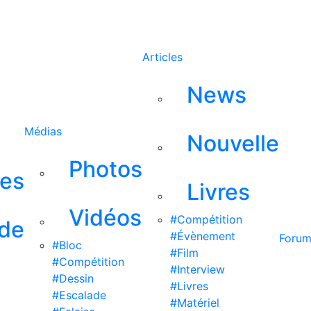
Rechercher
Articles
News
Médias
Nouvelle
Photos
ses
Livres
Vidéos
#Compétition
 de
#Évènement
Foru
#Bloc
#Film
#Compétition
#Interview
#Dessin
#Livres
#Escalade
#Matériel