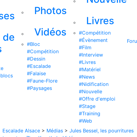
Photos
ises
Livres
Vidéos
#Compétition
s de
#Évènement
For
#Bloc
s
#Film
#Compétition
#Interview
#Dessin
#Livres
#Escalade
te
#Matériel
#Falaise
 blocs
#News
#Faune-Flore
#Nidification
#Paysages
#Nouvelle
#Offre d'emploi
#Stage
#Training
#Web
Escalade Alsace
>
Médias
>
Jules Bessel, les pourritures