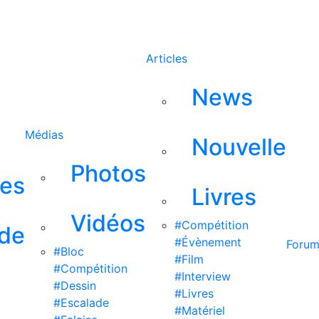
Rechercher
Articles
News
Médias
Nouvelle
Photos
ses
Livres
Vidéos
#Compétition
 de
#Évènement
Foru
#Bloc
#Film
#Compétition
#Interview
#Dessin
#Livres
#Escalade
#Matériel