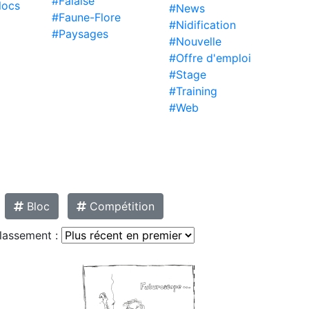
#Falaise
locs
#News
#Faune-Flore
#Nidification
#Paysages
#Nouvelle
#Offre d'emploi
#Stage
#Training
#Web
Bloc
Compétition
lassement :