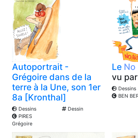
Autoportrait -
Le
No 
Grégoire dans de la
vu pa
terre à la Une, son 1er
Dessins
8a [Kronthal]
BEN BE
Dessins
Dessin
PIRES
Grégoire