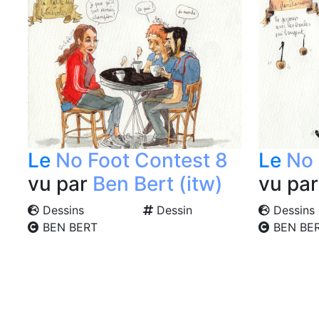
Le
No Foot Contest 8
Le
No 
vu par
Ben Bert (itw)
vu pa
Dessins
Dessin
Dessins
BEN BERT
BEN BE