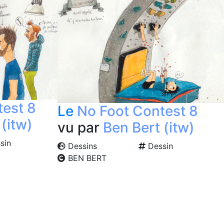
test 8
Le
No Foot Contest 8
(itw)
vu par
Ben Bert (itw)
sin
Dessins
Dessin
BEN BERT