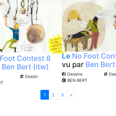
Le
No Foot Con
Foot Contest 8
vu par
Ben Bert 
r
Ben Bert (itw)
Dessins
Des
Dessin
BEN BERT
RT
Suivante
1
2
3
»