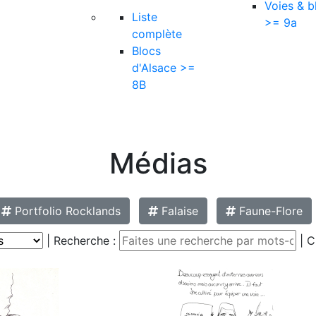
Voies & b
Liste
>= 9a
complète
Blocs
d'Alsace >=
8B
Médias
Portfolio Rocklands
Falaise
Faune-Flore
| Recherche :
| C