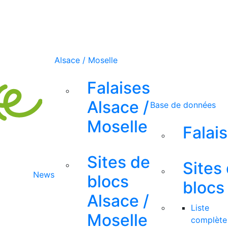
Alsace / Moselle
Falaises
Alsace /
Base de données
Moselle
Falai
Sites de
Sites
News
blocs
blocs
Alsace /
Liste
Moselle
complète