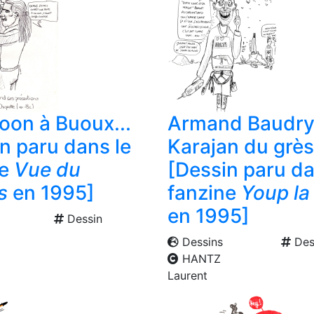
oon à Buoux...
Armand Baudry,
n paru dans le
Karajan du grès
ne
Vue du
[Dessin paru da
s
en 1995]
fanzine
Youp l
en 1995]
Dessin
Dessins
Des
HANTZ
Laurent