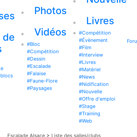
Photos
ises
Livres
Vidéos
#Compétition
s de
#Évènement
For
#Bloc
s
#Film
#Compétition
#Interview
#Dessin
#Livres
#Escalade
te
#Matériel
#Falaise
 blocs
#News
#Faune-Flore
#Nidification
#Paysages
#Nouvelle
#Offre d'emploi
#Stage
#Training
#Web
Escalade Alsace
>
Liste des salles/clubs