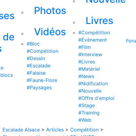
Photos
ises
Livres
Vidéos
#Compétition
s de
#Évènement
For
#Bloc
s
#Film
#Compétition
#Interview
#Dessin
#Livres
#Escalade
te
#Matériel
#Falaise
 blocs
#News
#Faune-Flore
#Nidification
#Paysages
#Nouvelle
#Offre d'emploi
#Stage
#Training
#Web
Escalade Alsace
>
Articles
>
Compétition
>