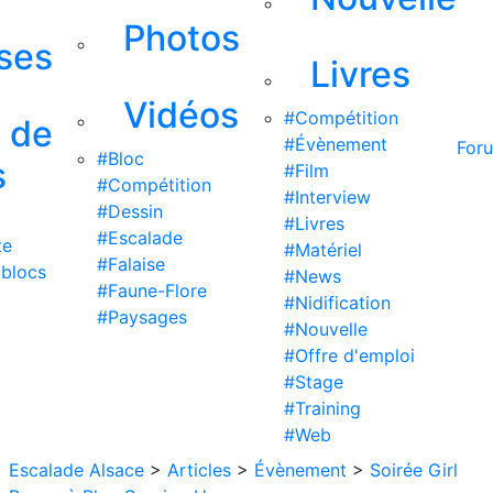
Photos
ises
Livres
Vidéos
#Compétition
s de
#Évènement
For
#Bloc
s
#Film
#Compétition
#Interview
#Dessin
#Livres
#Escalade
te
#Matériel
#Falaise
 blocs
#News
#Faune-Flore
#Nidification
#Paysages
#Nouvelle
#Offre d'emploi
#Stage
#Training
#Web
Escalade Alsace
>
Articles
>
Évènement
>
Soirée Girl