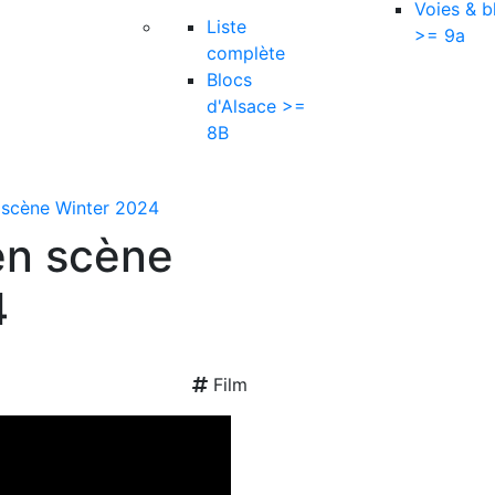
Voies & b
Liste
>= 9a
complète
Blocs
d'Alsace >=
8B
 scène Winter 2024
en scène
4
Film