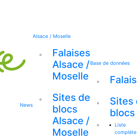
Alsace / Moselle
Falaises
Alsace /
Base de données
Moselle
Falai
Sites de
Sites
News
blocs
blocs
Alsace /
Liste
Moselle
complète