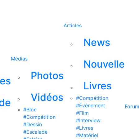
Rechercher
Articles
News
Médias
Nouvelle
Photos
ses
Livres
Vidéos
#Compétition
 de
#Évènement
Foru
#Bloc
#Film
#Compétition
#Interview
#Dessin
#Livres
#Escalade
#Matériel