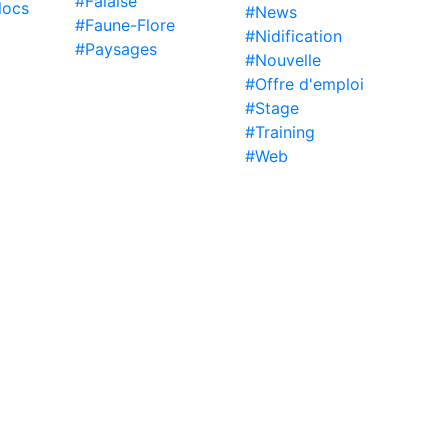
#Falaise
locs
#News
#Faune-Flore
#Nidification
#Paysages
#Nouvelle
#Offre d'emploi
#Stage
#Training
#Web