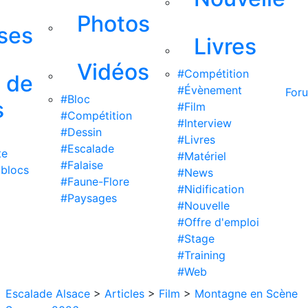
Photos
ises
Livres
Vidéos
#Compétition
s de
#Évènement
For
#Bloc
s
#Film
#Compétition
#Interview
#Dessin
#Livres
#Escalade
te
#Matériel
#Falaise
 blocs
#News
#Faune-Flore
#Nidification
#Paysages
#Nouvelle
#Offre d'emploi
#Stage
#Training
#Web
Escalade Alsace
>
Articles
>
Film
>
Montagne en Scène