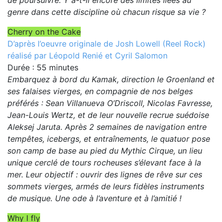
de poursuivre. Y a-t-il encore des limites liées au
genre dans cette discipline où chacun risque sa vie ?
Cherry on the Cake
D’après l’oeuvre originale de Josh Lowell (Reel Rock)
réalisé par Léopold Renié et Cyril Salomon
Durée : 55 minutes
Embarquez à bord du Kamak, direction le Groenland et
ses falaises vierges, en compagnie de nos belges
préférés : Sean Villanueva O’Driscoll, Nicolas Favresse,
Jean-Louis Wertz, et de leur nouvelle recrue suédoise
Aleksej Jaruta. Après 2 semaines de navigation entre
tempêtes, icebergs, et entraînements, le quatuor pose
son camp de base au pied du Mythic Cirque, un lieu
unique cerclé de tours rocheuses s’élevant face à la
mer. Leur objectif : ouvrir des lignes de rêve sur ces
sommets vierges, armés de leurs fidèles instruments
de musique. Une ode à l’aventure et à l’amitié !
Why I fly