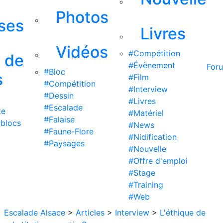
Photos
ises
Livres
Vidéos
#Compétition
s de
#Évènement
For
#Bloc
s
#Film
#Compétition
#Interview
#Dessin
#Livres
#Escalade
te
#Matériel
#Falaise
 blocs
#News
#Faune-Flore
#Nidification
#Paysages
#Nouvelle
#Offre d'emploi
#Stage
#Training
#Web
Escalade Alsace
>
Articles
>
Interview
>
L'éthique de