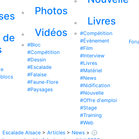
Photos
ises
Livres
Vidéos
#Compétition
s de
#Évènement
For
#Bloc
s
#Film
#Compétition
#Interview
#Dessin
#Livres
#Escalade
te
#Matériel
#Falaise
 blocs
#News
#Faune-Flore
#Nidification
#Paysages
#Nouvelle
#Offre d'emploi
#Stage
#Training
#Web
Escalade Alsace
>
Articles
>
News
>
🕦