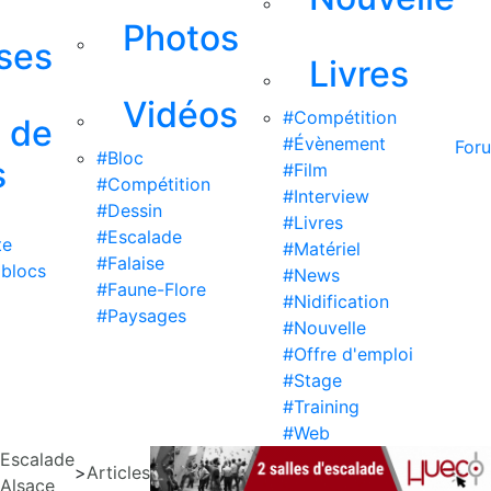
Photos
ises
Livres
Vidéos
#Compétition
s de
#Évènement
For
#Bloc
s
#Film
#Compétition
#Interview
#Dessin
#Livres
#Escalade
te
#Matériel
#Falaise
 blocs
#News
#Faune-Flore
#Nidification
#Paysages
#Nouvelle
#Offre d'emploi
#Stage
#Training
#Web
Escalade
>
Articles
Alsace