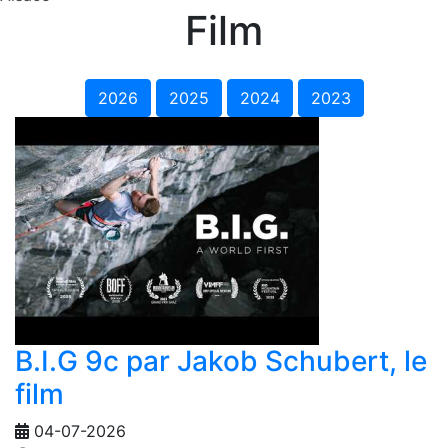
Film
2026
2025
2024
2023
B.I.G 9c par Jakob Schubert, le
film
04-07-2026