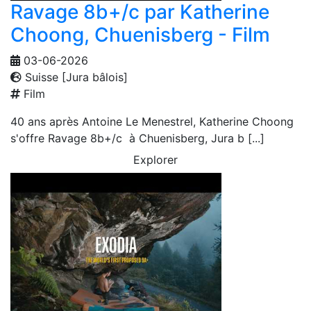
Ravage 8b+/c par Katherine
Choong, Chuenisberg - Film
03-06-2026
Suisse [Jura bâlois]
Film
40 ans après Antoine Le Menestrel, Katherine Choong
s'offre Ravage 8b+/c à Chuenisberg, Jura b [...]
Explorer