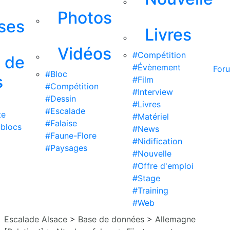
Photos
ises
Livres
Vidéos
#Compétition
s de
#Évènement
For
#Bloc
s
#Film
#Compétition
#Interview
#Dessin
#Livres
#Escalade
te
#Matériel
#Falaise
 blocs
#News
#Faune-Flore
#Nidification
#Paysages
#Nouvelle
#Offre d'emploi
#Stage
#Training
#Web
Escalade Alsace
>
Base de données
>
Allemagne