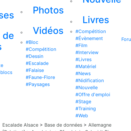
Photos
ises
Livres
Vidéos
#Compétition
s de
#Évènement
For
#Bloc
s
#Film
#Compétition
#Interview
#Dessin
#Livres
#Escalade
te
#Matériel
#Falaise
 blocs
#News
#Faune-Flore
#Nidification
#Paysages
#Nouvelle
#Offre d'emploi
#Stage
#Training
#Web
Escalade Alsace
>
Base de données
>
Allemagne