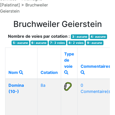
[Palatinat]
>
Bruchweiler
Geierstein
Bruchweiler Geierstein
Nombre de voies par cotation :
3 :
aucune
4 :
aucune
5 :
aucune
6 :
aucune
7 :
3 voies
8 :
2 voies
9 :
aucune
Type
de
voie
Commentaires
Nom
Cotation
Domina
8a
0
(10-)
Commentaire(s)