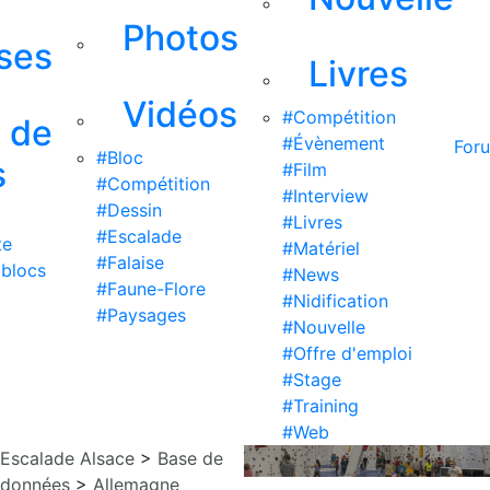
Photos
ises
Livres
Vidéos
#Compétition
s de
#Évènement
For
#Bloc
s
#Film
#Compétition
#Interview
#Dessin
#Livres
#Escalade
te
#Matériel
#Falaise
 blocs
#News
#Faune-Flore
#Nidification
#Paysages
#Nouvelle
#Offre d'emploi
#Stage
#Training
#Web
Escalade Alsace
>
Base de
données
>
Allemagne