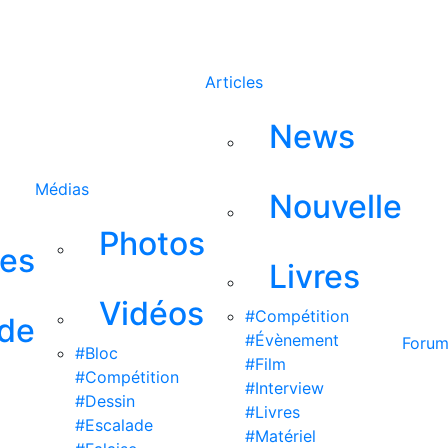
Rechercher
Articles
News
Médias
Nouvelle
Photos
ses
Livres
Vidéos
#Compétition
 de
#Évènement
Foru
#Bloc
#Film
#Compétition
#Interview
#Dessin
#Livres
#Escalade
#Matériel