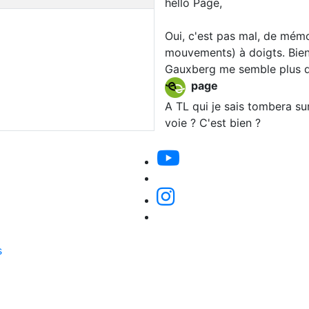
hello Page,
Oui, c'est pas mal, de mém
mouvements) à doigts. Bien
Gauxberg me semble plus du
page
A TL qui je sais tombera su
voie ? C'est bien ?
s