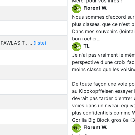
Merci pour vos infos !
Florent W.
Nous sommes d'accord sur l
plus classes, que ce n'est p
Dans mes souvenirs (lointain
bon rocher...
PAWLAS T., ...
(liste)
TL
Je n'ai pas vraiment le mêm
perspective d'une croix fac
moins classe que les voisi
De toute façon une voie pou
au Kippkopffelsen essayer 
devrait pas tarder d'entrer
voies dans un niveau équiva
plus confidentiels comme W
Gorilla Big Block gros 8a (
Florent W.