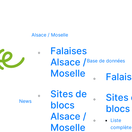
Alsace / Moselle
Falaises
Alsace /
Base de données
Moselle
Falai
Sites de
Sites
News
blocs
blocs
Alsace /
Liste
Moselle
complète