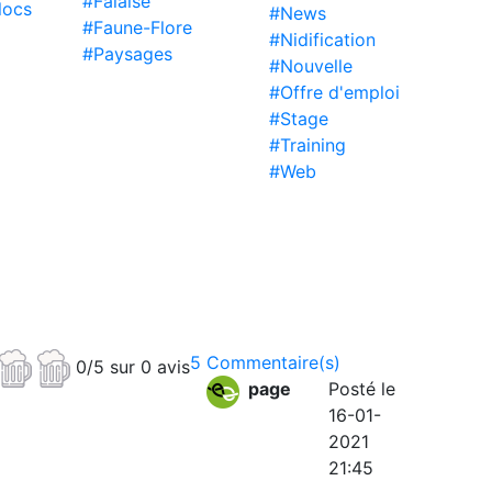
#Falaise
locs
#News
#Faune-Flore
#Nidification
#Paysages
#Nouvelle
#Offre d'emploi
#Stage
#Training
#Web
5 Commentaire(s)
0/5 sur 0 avis
page
Posté le
16-01-
2021
21:45