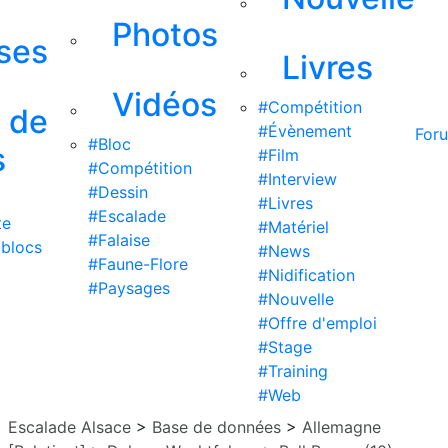
Photos
ises
Livres
Vidéos
#Compétition
s de
#Évènement
For
#Bloc
s
#Film
#Compétition
#Interview
#Dessin
#Livres
#Escalade
te
#Matériel
#Falaise
 blocs
#News
#Faune-Flore
#Nidification
#Paysages
#Nouvelle
#Offre d'emploi
#Stage
#Training
#Web
Escalade Alsace
>
Base de données
>
Allemagne