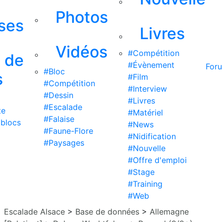
Photos
ises
Livres
Vidéos
#Compétition
s de
#Évènement
For
#Bloc
s
#Film
#Compétition
#Interview
#Dessin
#Livres
#Escalade
te
#Matériel
#Falaise
 blocs
#News
#Faune-Flore
#Nidification
#Paysages
#Nouvelle
#Offre d'emploi
#Stage
#Training
#Web
Escalade Alsace
>
Base de données
>
Allemagne