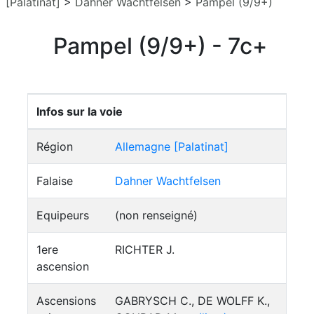
[Palatinat]
>
Dahner Wachtfelsen
>
Pampel (9/9+)
Pampel (9/9+) - 7c+
Infos sur la voie
Région
Allemagne [Palatinat]
Falaise
Dahner Wachtfelsen
Equipeurs
(non renseigné)
1ere
RICHTER J.
ascension
Ascensions
GABRYSCH C., DE WOLFF K.,