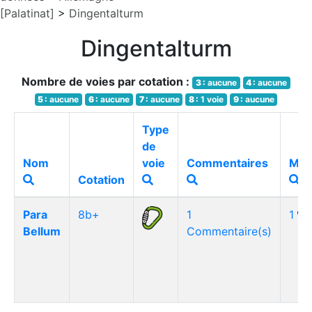
[Palatinat]
>
Dingentalturm
Dingentalturm
Nombre de voies par cotation :
3 :
aucune
4 :
aucune
5 :
aucune
6 :
aucune
7 :
aucune
8 :
1 voie
9 :
aucune
Type
de
Nom
voie
Commentaires
Méd
Cotation
Para
8b+
1
1
Bellum
Commentaire(s)