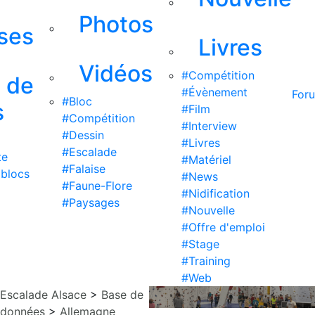
Photos
ises
Livres
Vidéos
#Compétition
s de
#Évènement
For
#Bloc
s
#Film
#Compétition
#Interview
#Dessin
#Livres
#Escalade
te
#Matériel
#Falaise
 blocs
#News
#Faune-Flore
#Nidification
#Paysages
#Nouvelle
#Offre d'emploi
#Stage
#Training
#Web
Escalade Alsace
>
Base de
données
>
Allemagne