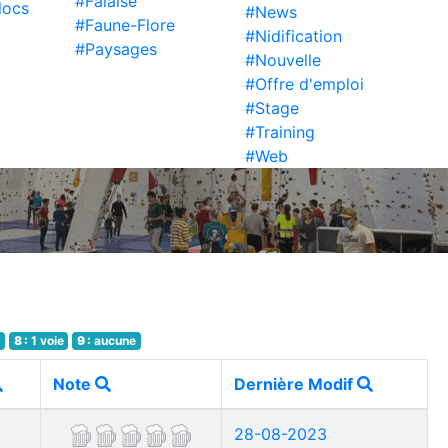
#Falaise
locs
#News
#Faune-Flore
#Nidification
#Paysages
#Nouvelle
#Offre d'emploi
#Stage
#Training
#Web
e
8 :
1 voie
9 :
aucune
Note
Dernière Modif
28-08-2023