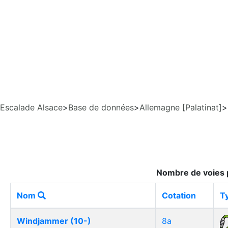
Escalade Alsace
>
Base de données
>
Allemagne [Palatinat]
>
Nombre de voies p
Nom
Cotation
T
Windjammer (10-)
8a