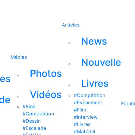
Rechercher
Articles
News
Médias
Nouvelle
Photos
ses
Livres
Vidéos
#Compétition
 de
#Évènement
Foru
#Bloc
#Film
#Compétition
#Interview
#Dessin
#Livres
#Escalade
#Matériel