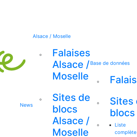
Alsace / Moselle
Falaises
Alsace /
Base de données
Moselle
Falai
Sites de
Sites
News
blocs
blocs
Alsace /
Liste
Moselle
complète