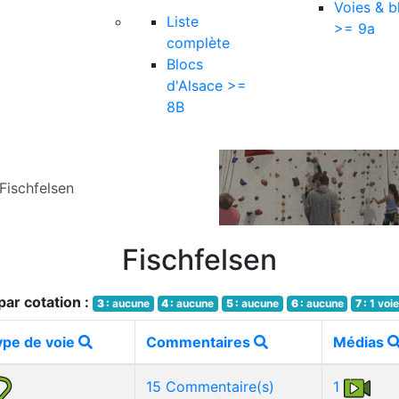
Voies & b
Liste
>= 9a
complète
Blocs
d'Alsace >=
8B
Fischfelsen
Fischfelsen
ar cotation :
3 :
aucune
4 :
aucune
5 :
aucune
6 :
aucune
7 :
1 voi
ype de voie
Commentaires
Médias
15 Commentaire(s)
1