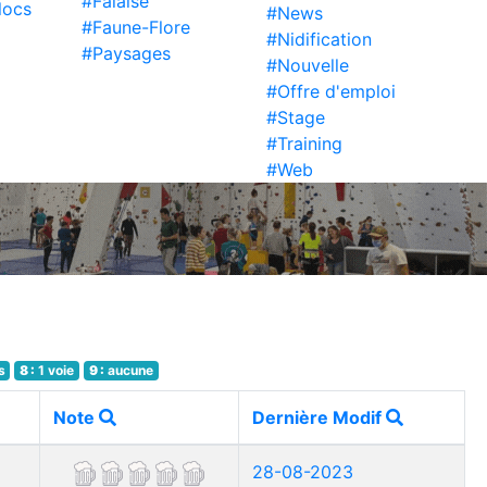
#Falaise
locs
#News
#Faune-Flore
#Nidification
#Paysages
#Nouvelle
#Offre d'emploi
#Stage
#Training
#Web
s
8 :
1 voie
9 :
aucune
Note
Dernière Modif
28-08-2023