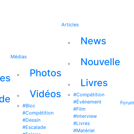
Rechercher
Articles
News
Médias
Nouvelle
Photos
ses
Livres
Vidéos
#Compétition
 de
#Évènement
Foru
#Bloc
#Film
#Compétition
#Interview
#Dessin
#Livres
#Escalade
#Matériel