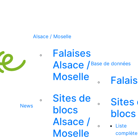
Alsace / Moselle
Falaises
Alsace /
Base de données
Moselle
Falai
Sites de
Sites
News
blocs
blocs
Alsace /
Liste
Moselle
complète