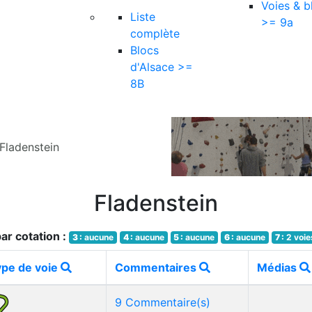
Voies & b
Liste
>= 9a
complète
Blocs
d'Alsace >=
8B
Fladenstein
Fladenstein
ar cotation :
3 :
aucune
4 :
aucune
5 :
aucune
6 :
aucune
7 :
2 voie
ype de voie
Commentaires
Médias
9 Commentaire(s)