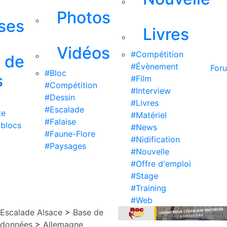
Photos
ises
Livres
Vidéos
#Compétition
s de
#Évènement
For
#Bloc
s
#Film
#Compétition
#Interview
#Dessin
#Livres
#Escalade
te
#Matériel
#Falaise
 blocs
#News
#Faune-Flore
#Nidification
#Paysages
#Nouvelle
#Offre d'emploi
#Stage
#Training
#Web
Escalade Alsace
>
Base de
données
>
Allemagne