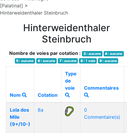
[Palatinat]
>
Hinterweidenthaler Steinbruch
Hinterweidenthaler
Steinbruch
Nombre de voies par cotation :
3 :
aucune
4 :
aucune
5 :
aucune
6 :
aucune
7 :
aucune
8 :
1 voie
9 :
aucune
Type
de
voie
Commentaires
M
Nom
Cotation
Lola dos
8a
0
Mile
Commentaire(s)
(9+/10-)