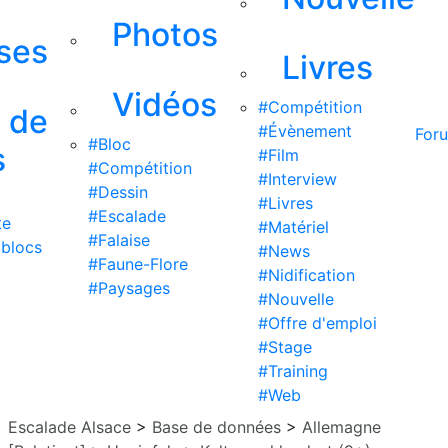
Photos
ises
Livres
Vidéos
#Compétition
s de
#Évènement
For
#Bloc
s
#Film
#Compétition
#Interview
#Dessin
#Livres
#Escalade
te
#Matériel
#Falaise
 blocs
#News
#Faune-Flore
#Nidification
#Paysages
#Nouvelle
#Offre d'emploi
#Stage
#Training
#Web
Escalade Alsace
>
Base de données
>
Allemagne