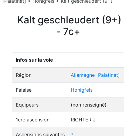
[Palatinat]
>
Honigfels
>
Kalt geschleudert (9+)
Kalt geschleudert (9+)
- 7c+
Infos sur la voie
Région
Allemagne [Palatinat]
Falaise
Honigfels
Equipeurs
(non renseigné)
1ere ascension
RICHTER J.
Ascensions suivantes
?