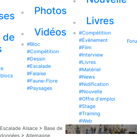
Photos
ises
Livres
Vidéos
#Compétition
s de
#Évènement
For
#Bloc
s
#Film
#Compétition
#Interview
#Dessin
#Livres
#Escalade
te
#Matériel
#Falaise
 blocs
#News
#Faune-Flore
#Nidification
#Paysages
#Nouvelle
#Offre d'emploi
#Stage
#Training
#Web
Escalade Alsace
>
Base de
données
>
Allemagne