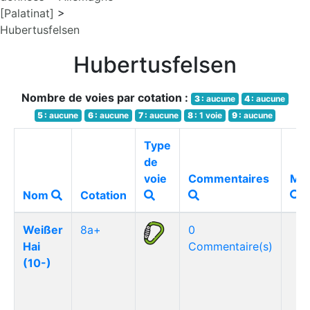
[Palatinat]
>
Hubertusfelsen
Hubertusfelsen
Nombre de voies par cotation :
3 :
aucune
4 :
aucune
5 :
aucune
6 :
aucune
7 :
aucune
8 :
1 voie
9 :
aucune
Type
de
voie
Commentaires
Méd
Nom
Cotation
Weißer
8a+
0
Hai
Commentaire(s)
(10-)