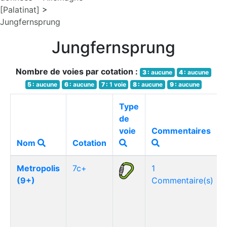
[Palatinat]
>
Jungfernsprung
Jungfernsprung
Nombre de voies par cotation :
3 :
aucune
4 :
aucune
5 :
aucune
6 :
aucune
7 :
1 voie
8 :
aucune
9 :
aucune
Type
de
voie
Commentaires
Nom
Cotation
Metropolis
7c+
1
(9+)
Commentaire(s)