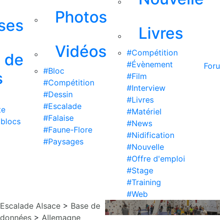
Photos
ises
Livres
Vidéos
#Compétition
s de
#Évènement
For
#Bloc
s
#Film
#Compétition
#Interview
#Dessin
#Livres
#Escalade
te
#Matériel
#Falaise
 blocs
#News
#Faune-Flore
#Nidification
#Paysages
#Nouvelle
#Offre d'emploi
#Stage
#Training
#Web
Escalade Alsace
>
Base de
données
>
Allemagne