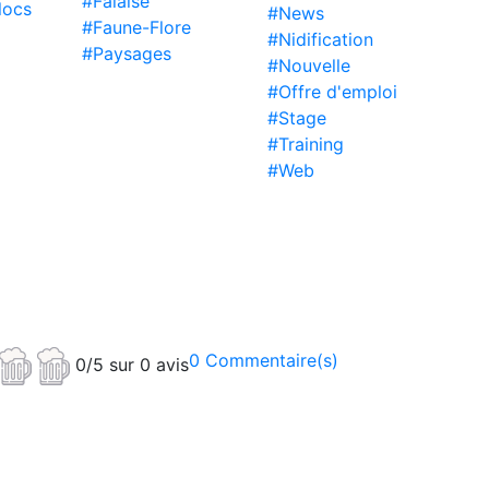
#Falaise
locs
#News
#Faune-Flore
#Nidification
#Paysages
#Nouvelle
#Offre d'emploi
#Stage
#Training
#Web
0 Commentaire(s)
0/5 sur 0 avis