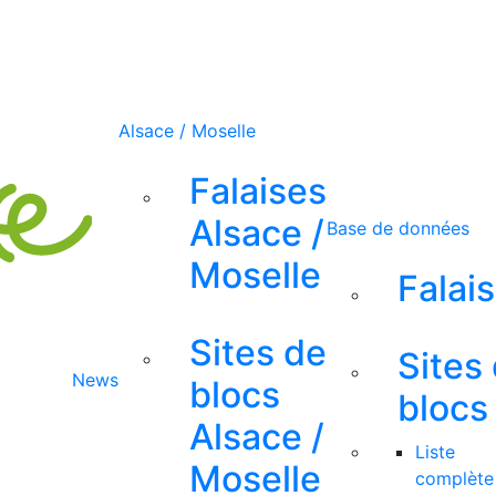
Alsace / Moselle
Falaises
Alsace /
Base de données
Moselle
Falai
Sites de
Sites
News
blocs
blocs
Alsace /
Liste
Moselle
complète