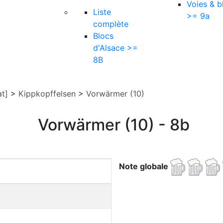
Voies & b
Liste
>= 9a
complète
Blocs
d'Alsace >=
8B
at]
>
Kippkopffelsen
>
Vorwärmer (10)
Vorwärmer (10) - 8b
Note globale