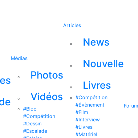
Rechercher
Articles
News
Médias
Nouvelle
Photos
ses
Livres
Vidéos
#Compétition
 de
#Évènement
Foru
#Bloc
#Film
#Compétition
#Interview
#Dessin
#Livres
#Escalade
#Matériel