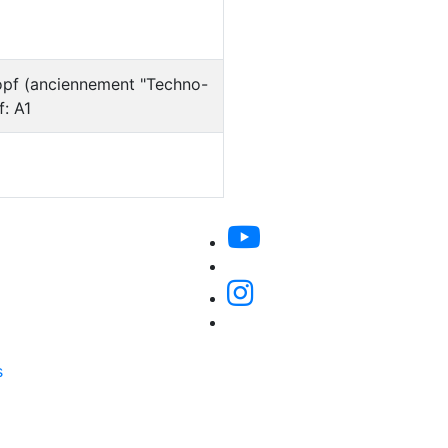
pkopf (anciennement "Techno-
f: A1
s