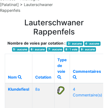
[Palatinat]
>
Lauterschwaner
Rappenfels
Lauterschwaner
Rappenfels
Nombre de voies par cotation :
3 :
aucune
4 :
aucune
5 :
aucune
6 :
aucune
7 :
aucune
8 :
1 voie
9 :
aucune
Type
de
voie
Commentaires
Nom
Cotation
Klundefiesl
8a
4
Commentaire(s)