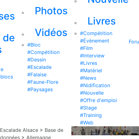
Photos
ises
Livres
Vidéos
#Compétition
s de
#Évènement
For
#Bloc
s
#Film
#Compétition
#Interview
#Dessin
#Livres
#Escalade
te
#Matériel
#Falaise
 blocs
#News
#Faune-Flore
#Nidification
#Paysages
#Nouvelle
#Offre d'emploi
#Stage
#Training
#Web
Escalade Alsace
>
Base de
données
>
Allemagne