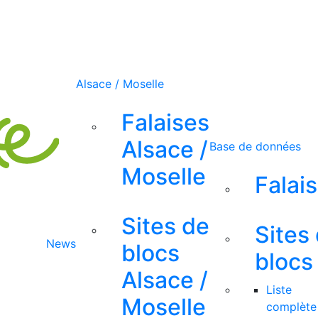
Alsace / Moselle
Falaises
Alsace /
Base de données
Moselle
Falai
Sites de
Sites
News
blocs
blocs
Alsace /
Liste
Moselle
complète