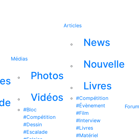
Rechercher
Articles
News
Médias
Nouvelle
Photos
ses
Livres
Vidéos
#Compétition
 de
#Évènement
Foru
#Bloc
#Film
#Compétition
#Interview
#Dessin
#Livres
#Escalade
#Matériel