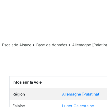
Escalade Alsace
>
Base de données
>
Allemagne [Palatin
Infos sur la voie
Région
Allemagne [Palatinat]
Falaise
Luger Geiersteine