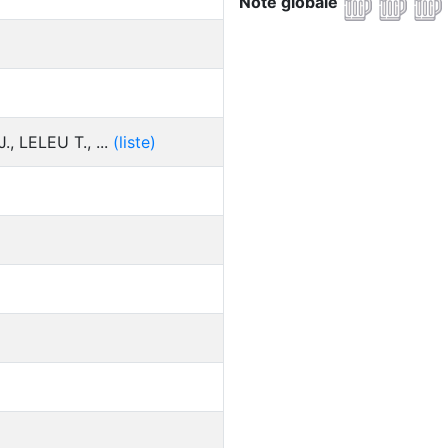
Note globale
, LELEU T., ...
(liste)