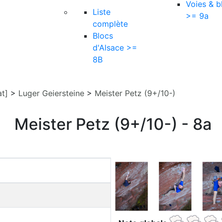
Voies & b
Liste
>= 9a
complète
Blocs
d'Alsace >=
8B
at]
>
Luger Geiersteine
>
Meister Petz (9+/10-)
Meister Petz (9+/10-) - 8a