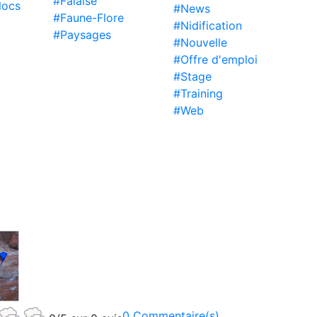
#Falaise
locs
#News
#Faune-Flore
#Nidification
#Paysages
#Nouvelle
#Offre d'emploi
#Stage
#Training
#Web
0 Commentaire(s)