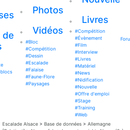
Photos
ises
Livres
Vidéos
#Compétition
s de
#Évènement
For
#Bloc
s
#Film
#Compétition
#Interview
#Dessin
#Livres
#Escalade
te
#Matériel
#Falaise
 blocs
#News
#Faune-Flore
#Nidification
#Paysages
#Nouvelle
#Offre d'emploi
#Stage
#Training
#Web
Escalade Alsace
>
Base de données
>
Allemagne