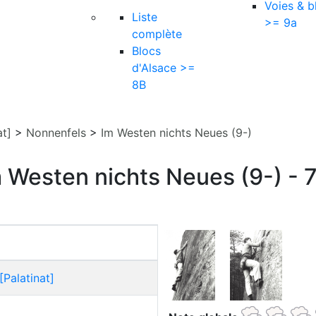
Voies & b
Liste
>= 9a
complète
Blocs
d'Alsace >=
8B
at]
>
Nonnenfels
>
Im Westen nichts Neues (9-)
 Westen nichts Neues (9-) - 
Palatinat]