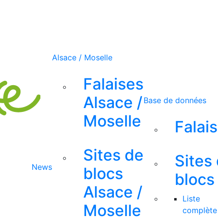
Alsace / Moselle
Falaises
Alsace /
Base de données
Moselle
Falai
Sites de
Sites
News
blocs
blocs
Alsace /
Liste
Moselle
complète