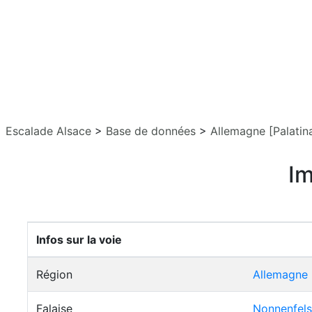
Escalade Alsace
>
Base de données
>
Allemagne [Palatin
Im
Infos sur la voie
Région
Allemagne [
Falaise
Nonnenfels