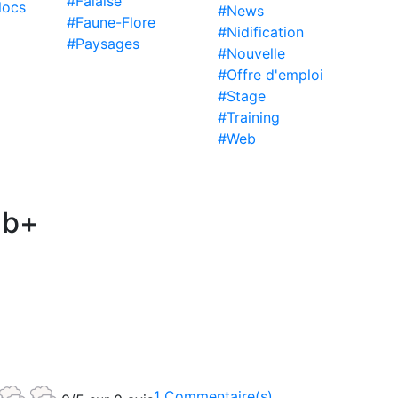
#Falaise
locs
#News
#Faune-Flore
#Nidification
#Paysages
#Nouvelle
#Offre d'emploi
#Stage
#Training
#Web
7b+
1 Commentaire(s)