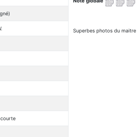
Note globale
igné)
.
Superbes photos du maitre 
 courte