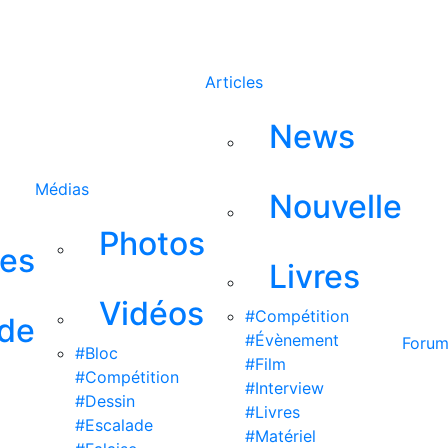
Rechercher
Articles
News
Médias
Nouvelle
Photos
ses
Livres
Vidéos
#Compétition
 de
#Évènement
Foru
#Bloc
#Film
#Compétition
#Interview
#Dessin
#Livres
#Escalade
#Matériel