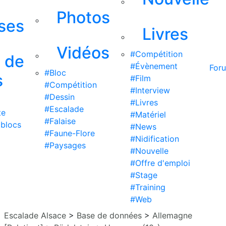
Photos
ises
Livres
Vidéos
#Compétition
s de
#Évènement
For
#Bloc
s
#Film
#Compétition
#Interview
#Dessin
#Livres
#Escalade
te
#Matériel
#Falaise
 blocs
#News
#Faune-Flore
#Nidification
#Paysages
#Nouvelle
#Offre d'emploi
#Stage
#Training
#Web
Escalade Alsace
>
Base de données
>
Allemagne