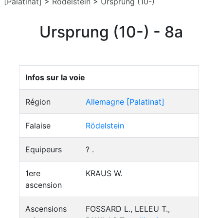
[Palatinat]
>
Rödelstein
>
Ursprung (10-)
Ursprung (10-) - 8a
Infos sur la voie
Région
Allemagne [Palatinat]
Falaise
Rödelstein
Equipeurs
? .
1ere
KRAUS W.
ascension
Ascensions
FOSSARD L., LELEU T.,