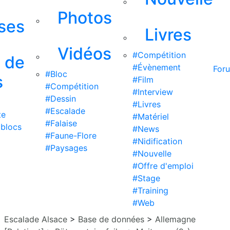
Photos
ises
Livres
Vidéos
#Compétition
s de
#Évènement
For
#Bloc
s
#Film
#Compétition
#Interview
#Dessin
#Livres
#Escalade
te
#Matériel
#Falaise
 blocs
#News
#Faune-Flore
#Nidification
#Paysages
#Nouvelle
#Offre d'emploi
#Stage
#Training
#Web
Escalade Alsace
>
Base de données
>
Allemagne