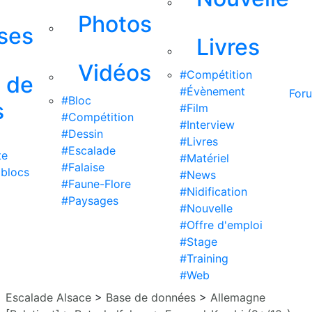
Photos
ises
Livres
Vidéos
#Compétition
s de
#Évènement
For
#Bloc
s
#Film
#Compétition
#Interview
#Dessin
#Livres
#Escalade
te
#Matériel
#Falaise
 blocs
#News
#Faune-Flore
#Nidification
#Paysages
#Nouvelle
#Offre d'emploi
#Stage
#Training
#Web
Escalade Alsace
>
Base de données
>
Allemagne