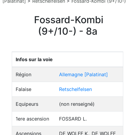
[Palatinat]
>
Retschelfelsen
>
Fossard-Kombi (9+/10-)
Fossard-Kombi
(9+/10-) - 8a
Infos sur la voie
Région
Allemagne [Palatinat]
Falaise
Retschelfelsen
Equipeurs
(non renseigné)
1ere ascension
FOSSARD L.
Ascensions
DE WOLFF K., DE WOLFF