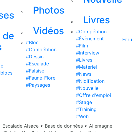
Photos
ises
Livres
Vidéos
#Compétition
s de
#Évènement
For
#Bloc
s
#Film
#Compétition
#Interview
#Dessin
#Livres
#Escalade
te
#Matériel
#Falaise
 blocs
#News
#Faune-Flore
#Nidification
#Paysages
#Nouvelle
#Offre d'emploi
#Stage
#Training
#Web
Escalade Alsace
>
Base de données
>
Allemagne