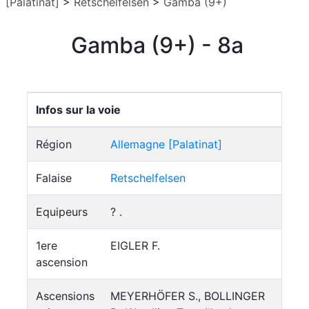
[Palatinat]
>
Retschelfelsen
>
Gamba (9+)
Gamba (9+) - 8a
Infos sur la voie
Région
Allemagne [Palatinat]
Falaise
Retschelfelsen
Equipeurs
? .
1ere
EIGLER F.
ascension
Ascensions
MEYERHÖFER S., BOLLINGER