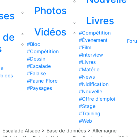
Photos
ises
Livres
Vidéos
#Compétition
s de
#Évènement
For
#Bloc
s
#Film
#Compétition
#Interview
#Dessin
#Livres
#Escalade
te
#Matériel
#Falaise
 blocs
#News
#Faune-Flore
#Nidification
#Paysages
#Nouvelle
#Offre d'emploi
#Stage
#Training
#Web
Escalade Alsace
>
Base de données
>
Allemagne