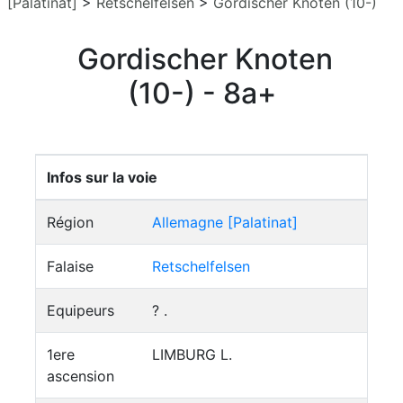
[Palatinat]
>
Retschelfelsen
>
Gordischer Knoten (10-)
Gordischer Knoten
(10-) - 8a+
Infos sur la voie
Région
Allemagne [Palatinat]
Falaise
Retschelfelsen
Equipeurs
? .
1ere
LIMBURG L.
ascension