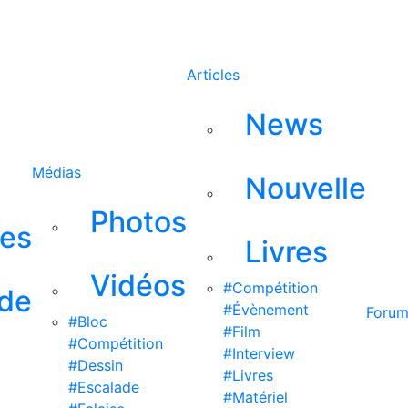
Rechercher
Articles
News
Médias
Nouvelle
Photos
ses
Livres
Vidéos
#Compétition
 de
#Évènement
Foru
#Bloc
#Film
#Compétition
#Interview
#Dessin
#Livres
#Escalade
#Matériel