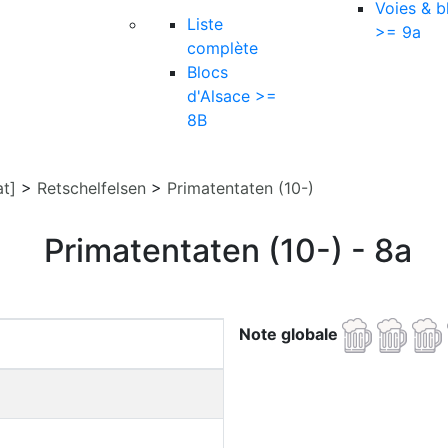
Voies & b
Liste
>= 9a
complète
Blocs
d'Alsace >=
8B
at]
>
Retschelfelsen
>
Primatentaten (10-)
Primatentaten (10-) - 8a
Note globale