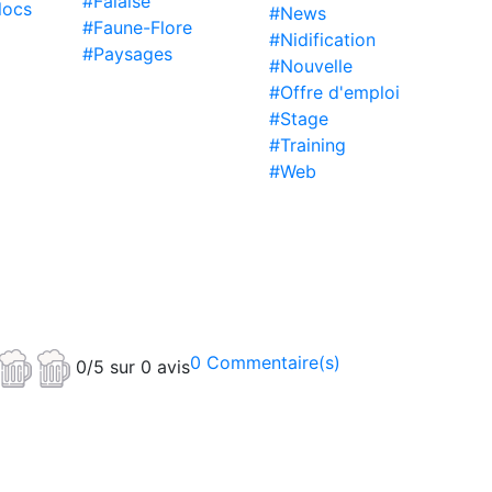
#Falaise
locs
#News
#Faune-Flore
#Nidification
#Paysages
#Nouvelle
#Offre d'emploi
#Stage
#Training
#Web
0 Commentaire(s)
0/5 sur 0 avis