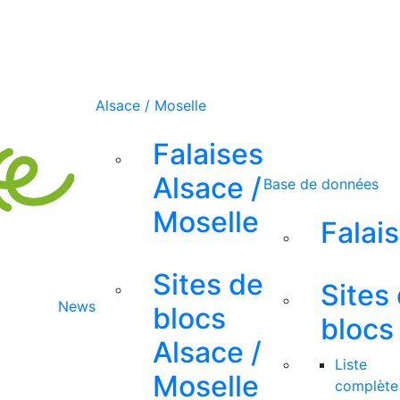
Alsace / Moselle
Falaises
Alsace /
Base de données
Moselle
Falai
Sites de
Sites
News
blocs
blocs
Alsace /
Liste
Moselle
complète