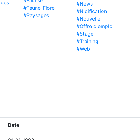
#Falaise
locs
#News
#Faune-Flore
#Nidification
#Paysages
#Nouvelle
#Offre d'emploi
#Stage
#Training
#Web
Date