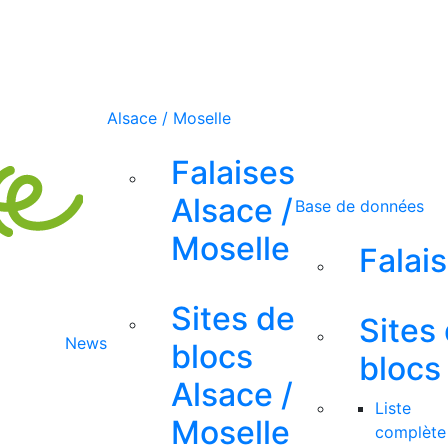
Alsace / Moselle
Falaises
Alsace /
Base de données
Moselle
Falai
Sites de
Sites
News
blocs
blocs
Alsace /
Liste
Moselle
complète