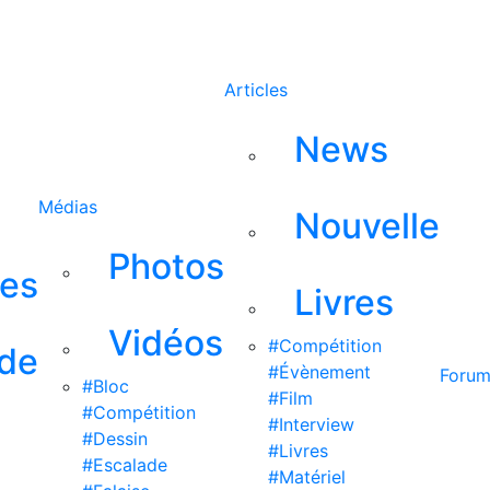
Rechercher
Articles
News
Médias
Nouvelle
Photos
ses
Livres
Vidéos
#Compétition
 de
#Évènement
Foru
#Bloc
#Film
#Compétition
#Interview
#Dessin
#Livres
#Escalade
#Matériel