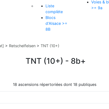
Voies & b
Liste
>= 9a
complète
Blocs
d'Alsace >=
8B
at]
>
Retschelfelsen
>
TNT (10+)
TNT (10+) - 8b+
18 ascensions répertoriées dont 18 publiques