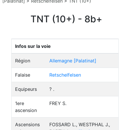
[Palatinat]
>
Retschelfelsen
>
TNT (10+)
TNT (10+) - 8b+
Infos sur la voie
Région
Allemagne [Palatinat]
Falaise
Retschelfelsen
Equipeurs
? .
1ere
FREY S.
ascension
Ascensions
FOSSARD L., WESTPHAL J.,