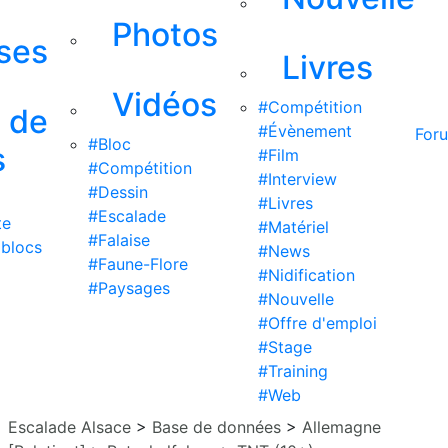
Photos
ises
Livres
Vidéos
#Compétition
s de
#Évènement
For
#Bloc
s
#Film
#Compétition
#Interview
#Dessin
#Livres
#Escalade
te
#Matériel
#Falaise
 blocs
#News
#Faune-Flore
#Nidification
#Paysages
#Nouvelle
#Offre d'emploi
#Stage
#Training
#Web
Escalade Alsace
>
Base de données
>
Allemagne