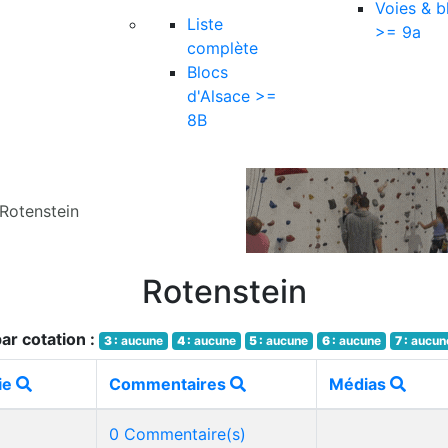
Voies & b
Liste
>= 9a
complète
Blocs
d'Alsace >=
8B
Rotenstein
Rotenstein
ar cotation :
3 :
aucune
4 :
aucune
5 :
aucune
6 :
aucune
7 :
aucun
ie
Commentaires
Médias
0 Commentaire(s)