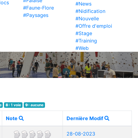
#Falaise
locs
#News
#Faune-Flore
#Nidification
#Paysages
#Nouvelle
#Offre d'emploi
#Stage
#Training
#Web
e
8 :
1 voie
9 :
aucune
Note
Dernière Modif
28-08-2023