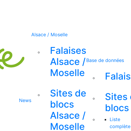
Alsace / Moselle
Falaises
Alsace /
Base de données
Moselle
Falai
Sites de
Sites
News
blocs
blocs
Alsace /
Liste
Moselle
complète