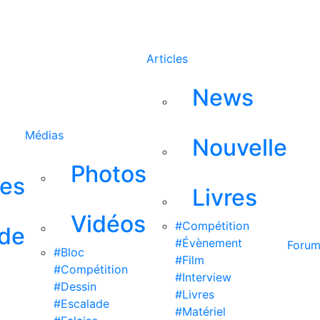
Rechercher
Articles
News
Médias
Nouvelle
Photos
ses
Livres
Vidéos
#Compétition
 de
#Évènement
Foru
#Bloc
#Film
#Compétition
#Interview
#Dessin
#Livres
#Escalade
#Matériel