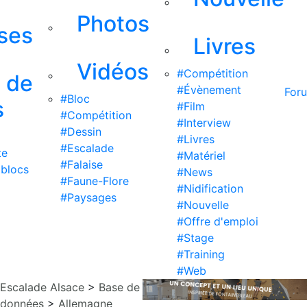
Photos
ises
Livres
Vidéos
#Compétition
s de
#Évènement
For
#Bloc
s
#Film
#Compétition
#Interview
#Dessin
#Livres
#Escalade
te
#Matériel
#Falaise
 blocs
#News
#Faune-Flore
#Nidification
#Paysages
#Nouvelle
#Offre d'emploi
#Stage
#Training
#Web
Escalade Alsace
>
Base de
données
>
Allemagne