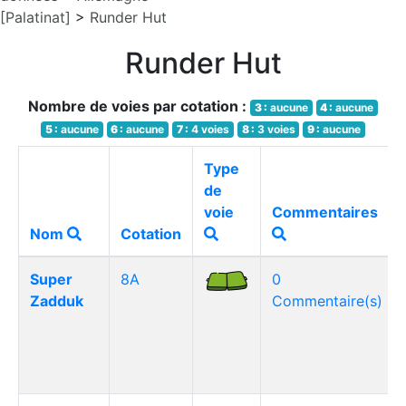
[Palatinat]
>
Runder Hut
Runder Hut
Nombre de voies par cotation :
3 :
aucune
4 :
aucune
5 :
aucune
6 :
aucune
7 :
4 voies
8 :
3 voies
9 :
aucune
Type
de
voie
Commentaires
Nom
Cotation
Super
8A
0
Zadduk
Commentaire(s)