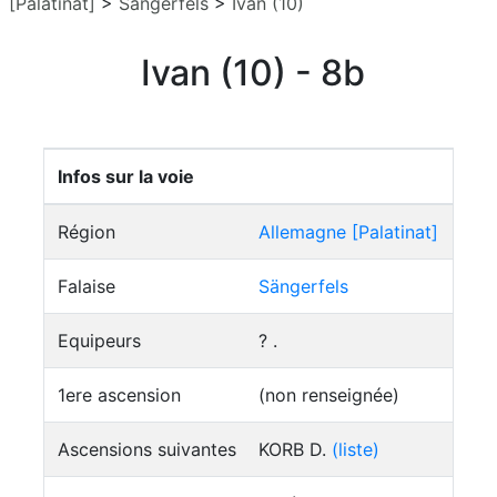
[Palatinat]
>
Sängerfels
>
Ivan (10)
Ivan (10) - 8b
Infos sur la voie
Région
Allemagne [Palatinat]
Falaise
Sängerfels
Equipeurs
? .
1ere ascension
(non renseignée)
Ascensions suivantes
KORB D.
(liste)