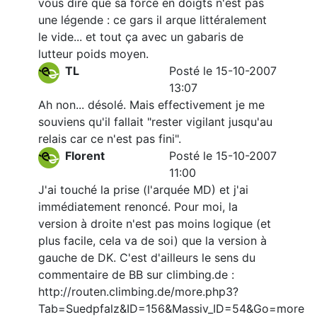
vous dire que sa force en doigts n'est pas
une légende : ce gars il arque littéralement
le vide... et tout ça avec un gabaris de
lutteur poids moyen.
TL
Posté le 15-10-2007
13:07
Ah non... désolé. Mais effectivement je me
souviens qu'il fallait "rester vigilant jusqu'au
relais car ce n'est pas fini".
Florent
Posté le 15-10-2007
11:00
J'ai touché la prise (l'arquée MD) et j'ai
immédiatement renoncé. Pour moi, la
version à droite n'est pas moins logique (et
plus facile, cela va de soi) que la version à
gauche de DK. C'est d'ailleurs le sens du
commentaire de BB sur climbing.de :
http://routen.climbing.de/more.php3?
Tab=Suedpfalz&ID=156&Massiv_ID=54&Go=more