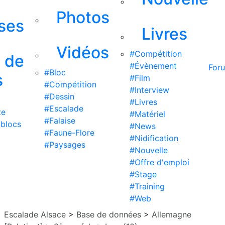
Photos
ises
Livres
Vidéos
#Compétition
s de
#Évènement
For
#Bloc
s
#Film
#Compétition
#Interview
#Dessin
#Livres
#Escalade
te
#Matériel
#Falaise
 blocs
#News
#Faune-Flore
#Nidification
#Paysages
#Nouvelle
#Offre d'emploi
#Stage
#Training
#Web
Escalade Alsace
>
Base de données
>
Allemagne