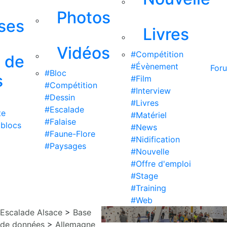
Photos
ises
Livres
Vidéos
#Compétition
s de
#Évènement
For
#Bloc
s
#Film
#Compétition
#Interview
#Dessin
#Livres
#Escalade
te
#Matériel
#Falaise
 blocs
#News
#Faune-Flore
#Nidification
#Paysages
#Nouvelle
#Offre d'emploi
#Stage
#Training
#Web
Escalade Alsace
>
Base
de données
>
Allemagne