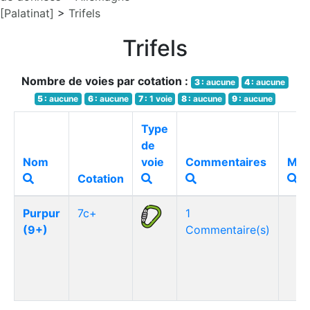
[Palatinat]
>
Trifels
Trifels
Nombre de voies par cotation :
3 :
aucune
4 :
aucune
5 :
aucune
6 :
aucune
7 :
1 voie
8 :
aucune
9 :
aucune
Type
de
Nom
voie
Commentaires
Méd
Cotation
Purpur
7c+
1
(9+)
Commentaire(s)