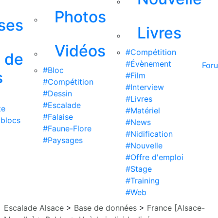
Photos
ises
Livres
Vidéos
#Compétition
s de
#Évènement
For
#Bloc
s
#Film
#Compétition
#Interview
#Dessin
#Livres
#Escalade
te
#Matériel
#Falaise
 blocs
#News
#Faune-Flore
#Nidification
#Paysages
#Nouvelle
#Offre d'emploi
#Stage
#Training
#Web
Escalade Alsace
>
Base de données
>
France [Alsace-