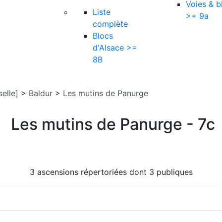
Voies & b
Liste
>= 9a
complète
Blocs
d'Alsace >=
8B
elle]
>
Baldur
>
Les mutins de Panurge
Les mutins de Panurge - 7c
3 ascensions répertoriées dont 3 publiques