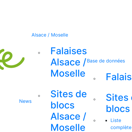
Alsace / Moselle
Falaises
Alsace /
Base de données
Moselle
Falai
Sites de
Sites
News
blocs
blocs
Alsace /
Liste
Moselle
complète