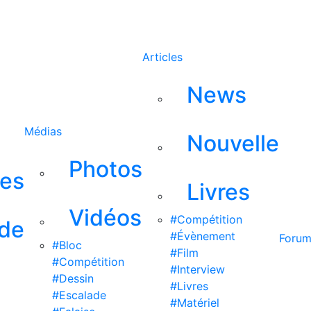
Rechercher
Articles
News
Médias
Nouvelle
Photos
ses
Livres
Vidéos
#Compétition
 de
#Évènement
Foru
#Bloc
#Film
#Compétition
#Interview
#Dessin
#Livres
#Escalade
#Matériel