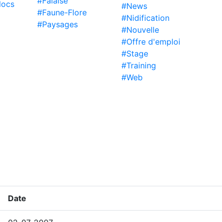
#Falaise
locs
#News
#Faune-Flore
#Nidification
#Paysages
#Nouvelle
#Offre d'emploi
#Stage
#Training
#Web
Date